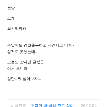
정말
그게
최선일까??
주말에도 경찰출동하고 사건사고 터져서
암것도 못했는데..
오늘도 잠자긴 글렀군...
어서 오너라...
일단...뭐 살아보자...
이전글
조금만 더 버텨 주고 싶다
26.02.04