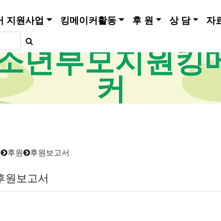
커 지원사업
킹메이커활동
후 원
상 담
자
소년부모지원킹
커
홈
후원
후원보고서
후원보고서