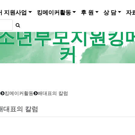
커 지원사업
킹메이커활동
후 원
상 담
자
소년부모지원킹
커
홈
킹메이커활동
배대표의 칼럼
배대표의 칼럼