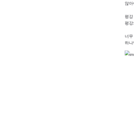
않아
평강
평강
너무
하나