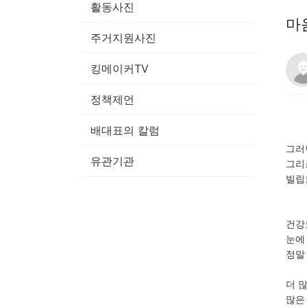
활동사진
마
주거지원사진
킹메이커TV
정책제언
배대표의 칼럼
그러
유관기관
그리
빌립
건강
눈에
정말
더 
많은