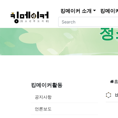
킹메이커 소개
킹메이
청
킹메이커활동
공지사항
언론보도