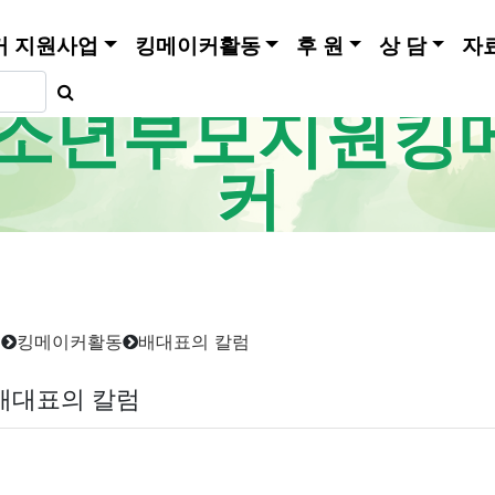
커 지원사업
킹메이커활동
후 원
상 담
자
소년부모지원킹
커
홈
킹메이커활동
배대표의 칼럼
배대표의 칼럼