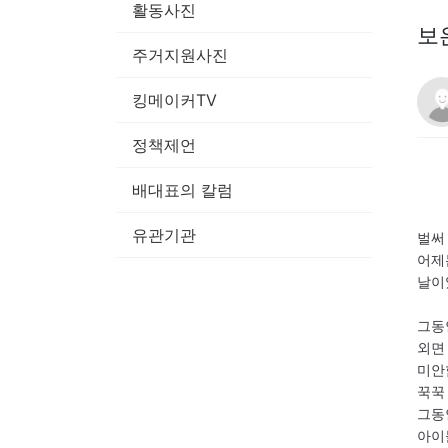
활동사진
보
주거지원사진
킹메이커TV
정책제언
배대표의 칼럼
유관기관
벌써
어제
날이
그동
외면
미안
꾹꾹
그동
아이