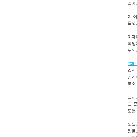
스쳐
이 
들었
이제
책임
무언
#제
강선
양격
국회
그리
그 
모든
오늘
힘들