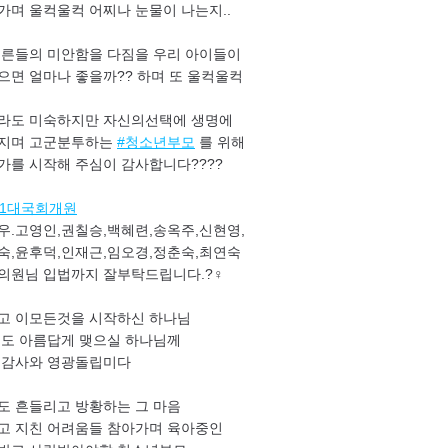
가며 울컥울컥 어찌나 눈물이 나는지..
어른들의 미안함을 다짐을 우리 아이들이
으면 얼마나 좋을까?? 하며 또 울컥울컥
라도 미숙하지만 자신의선택에 생명에
지며 고군분투하는
#청소년부모
를 위해
가를 시작해 주심이 감사합니다????
21대국회개원
우.고영인,권칠승,백혜련,송옥주,신현영,
숙,윤후덕,인재근,임오경,정춘숙,최연숙
의원님 입법까지 잘부탁드립니다.?‍♀️
고 이모든것을 시작하신 하나님
끝도 아름답게 맺으실 하나님께
 감사와 영광돌립미다
도 흔들리고 방황하는 그 마음
고 지친 어려움들 참아가며 육아중인