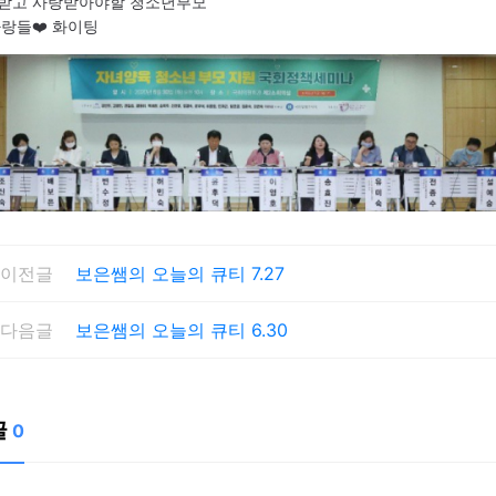
받고 사랑받아야할 청소년부모
사랑들❤️ 화이팅
이전글
보은쌤의 오늘의 큐티 7.27
다음글
보은쌤의 오늘의 큐티 6.30
글
0