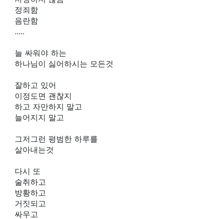
정죄함
음란함
.....
늘 싸워야 하는
하나님이 싫어하시는 모든것
잘하고 있어
이정도면 괜찮지
하고 자만하지 말고
늘어지지 말고
그저그런 평범한 하루를
살아내는것
다시 또
술취하고
방황하고
거짓되고
싸우고