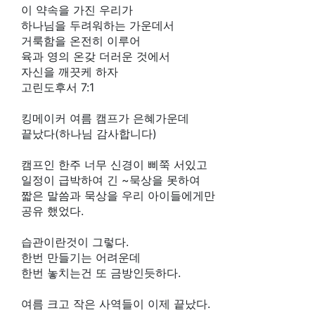
이 약속을 가진 우리가
하나님을 두려워하는 가운데서
거룩함을 온전히 이루어
육과 영의 온갖 더러운 것에서
자신을 깨끗케 하자
‭‭고린도후서‬ ‭7:1‬ ‭
킹메이커 여름 캠프가 은혜가운데
끝났다(하나님 감사합니다)
캠프인 한주 너무 신경이 삐쭉 서있고
일정이 급박하여 긴 ~묵상을 못하여
짧은 말씀과 묵상을 우리 아이들에게만
공유 했었다.
습관이란것이 그렇다.
한번 만들기는 어려운데
한번 놓치는건 또 금방인듯하다.
여름 크고 작은 사역들이 이제 끝났다.