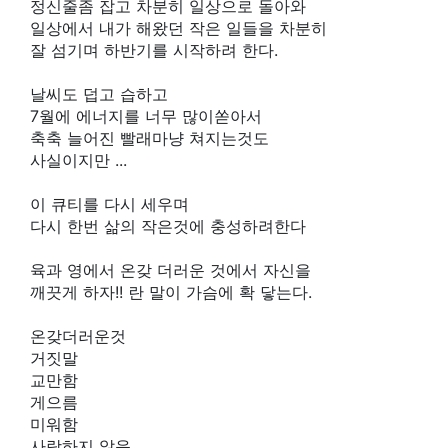
정신줄좀 잡고 차분히 일상으로 돌아와
일상에서 내가 해왔던 작은 일들을 차분히
잘 섬기며 하반기를 시작하려 한다.
날씨도 덥고 습하고
7월에 에너지를 너무 많이쏟아서
축축 늘어진 빨래마냥 쳐지는것도
사실이지만 ...
이 큐티를 다시 세우며
다시 한번 삶의 작은것에 충성하려한다
육과 영에서 온갖 더러운 것에서 자신을
깨끗게 하자!! 란 말이 가슴에 확 닿는다.
온갖더러운것
거짓말
교만함
게으름
미워함
사랑하지 않음