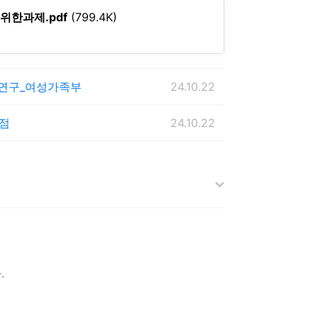
한과제.pdf
(799.4K)
증연구_여성가족부
24.10.22
점
24.10.22
.