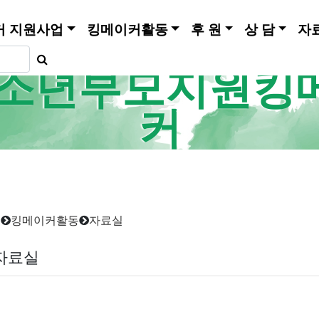
커 지원사업
킹메이커활동
후 원
상 담
자
소년부모지원킹
커
홈
킹메이커활동
자료실
자료실