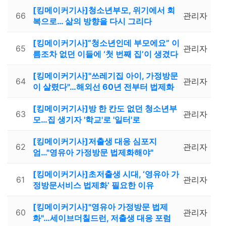
[킹메이커기사]청소년부모, 위기에서 회
66
관리자
복으로… 삶의 방향을 다시 그리다
[킹메이커기사]“청소년인데 부모에요” 이
65
관리자
름조차 없던 이들에 ‘첫 번째 집’이 생겼다
[킹메이커기사]"쓰레기집 아이, 가정방문
64
관리자
이 살렸다"…해외선 60년 전부터 법제화
[킹메이커기사]방 한 칸도 없던 청소년부
63
관리자
모…집 생기자 '학교'로 '일터'로
[킹메이커기사]저출생 대응 심포지
62
관리자
엄…"영유아 가정방문 법제화해야"
[킹메이커기사]초저출생 시대, ‘영유아 가
61
관리자
정방문서비스 법제화’ 필요한 이유
[킹메이커기사]"영유아 가정방문 법제
60
관리자
화"…세이브더칠드런, 저출생 대응 포럼