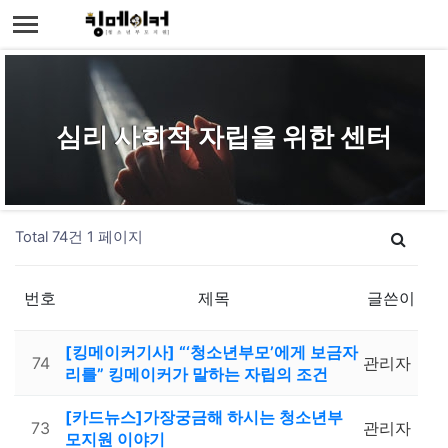
심리 사회적 자립을 위한 센터
Total 74건
1 페이지
번호
제목
글쓴이
[킹메이커기사] “‘청소년부모’에게 보금자
74
관리자
리를” 킹메이커가 말하는 자립의 조건
[카드뉴스]가장궁금해 하시는 청소년부
73
관리자
모지원 이야기