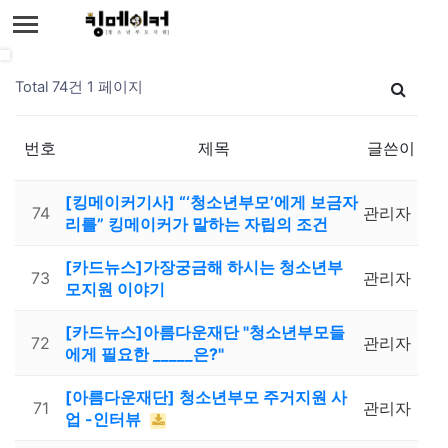
Total 74건
1 페이지
번호
제목
글쓴이
[킹메이커기사] “‘청소년부모’에게 보금자
74
관리자
리를” 킹메이커가 말하는 자립의 조건
[카드뉴스]가장궁금해 하시는 청소년부
73
관리자
모지원 이야기
[카드뉴스]아름다운재단 "청소년부모들
72
관리자
에게 필요한 _____은?"
[아름다운재단] 청소년부모 주거지원 사
71
관리자
업 -인터뷰