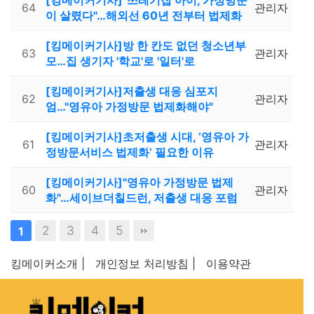
[킹메이커기사]"쓰레기집 아이, 가정방문
64
관리자
이 살렸다"…해외선 60년 전부터 법제화
[킹메이커기사]방 한 칸도 없던 청소년부
63
관리자
모…집 생기자 '학교'로 '일터'로
[킹메이커기사]저출생 대응 심포지
62
관리자
엄…"영유아 가정방문 법제화해야"
[킹메이커기사]초저출생 시대, ‘영유아 가
61
관리자
정방문서비스 법제화’ 필요한 이유
[킹메이커기사]"영유아 가정방문 법제
60
관리자
화"…세이브더칠드런, 저출생 대응 포럼
2
3
4
5
1
킹메이커소개 |
개인정보 처리방침 |
이용약관